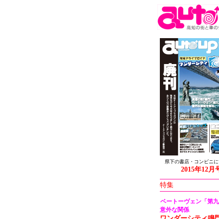
県下の書店・コンビニに
2015年12月
特集
ベートーヴェン「第九
意外な関係
ワンダーシティ鳴