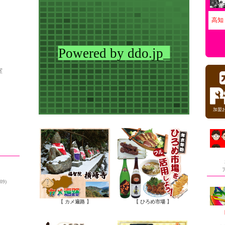
高知
室
加盟
009)
【 カメ遍路 】
【 ひろめ市場 】