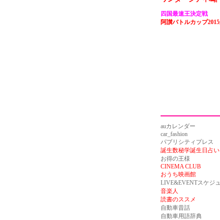
四国最速王決定戦
阿讃バトルカップ201
auカレンダー
car_fashion
パブリシティプレス
誕生数秘学誕生日占い
お得の王様
CINEMA CLUB
おうち映画館
LIVE&EVENTスケジ
音楽人
読書のススメ
自動車昔話
自動車用語辞典