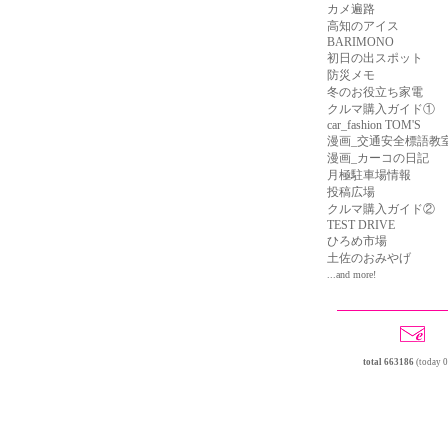
カメ遍路
高知のアイス
BARIMONO
初日の出スポット
防災メモ
冬のお役立ち家電
クルマ購入ガイド①
car_fashion TOM'S
漫画_交通安全標語教
漫画_カーコの日記
月極駐車場情報
投稿広場
クルマ購入ガイド②
TEST DRIVE
ひろめ市場
土佐のおみやげ
...and more!
total 663186
(today 