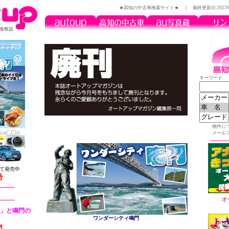
★高知の中古車検索サイト★ ｜ 最終更新日
202
キーワード
物件に
メール
て発売中
号
オ
」と鳴門の
ワンダーシティ鳴門
門