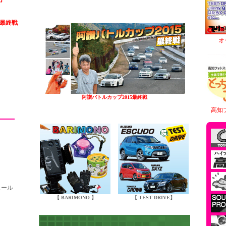
5最終戦
オ
阿讃バトルカップ2015最終戦
高知
ュール
【 BARIMONO 】
【 TEST DRIVE】